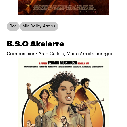
Rec
Mix Dolby Atmos
B.S.O Akelarre
Composición: Aran Calleja, Maite Arroitajauregui