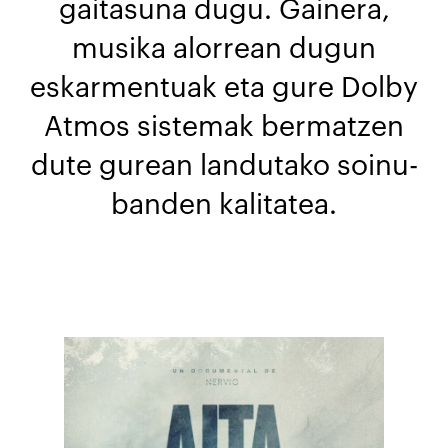
gaitasuna dugu. Gainera,
musika alorrean dugun
eskarmentuak eta gure Dolby
Atmos sistemak bermatzen
dute gurean landutako soinu-
banden kalitatea.