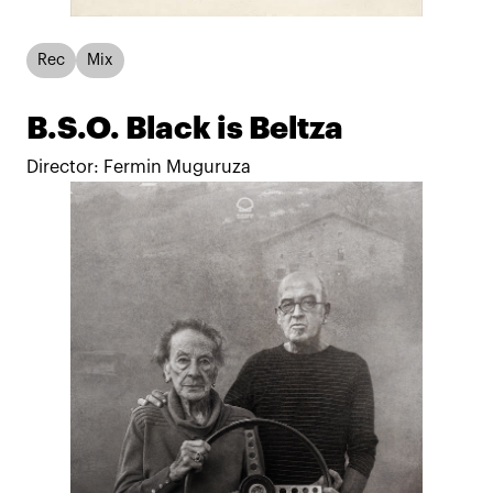
Rec
Mix
B.S.O. Black is Beltza
Director: Fermin Muguruza