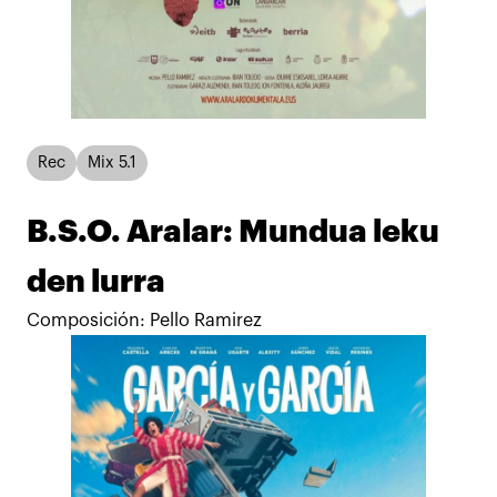
Rec
Mix 5.1
B.S.O. Aralar: Mundua leku
den lurra
Composición: Pello Ramirez