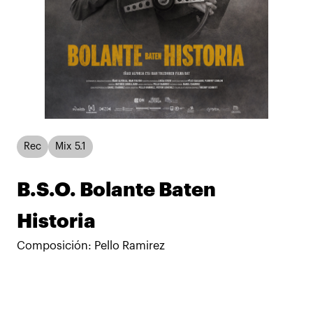
Rec
Mix 5.1
B.S.O. Bolante Baten
Historia
Composición: Pello Ramirez