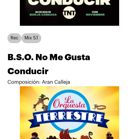
Rec
Mix 5.1
B.S.O. No Me Gusta
Conducir
Composición: Aran Calleja