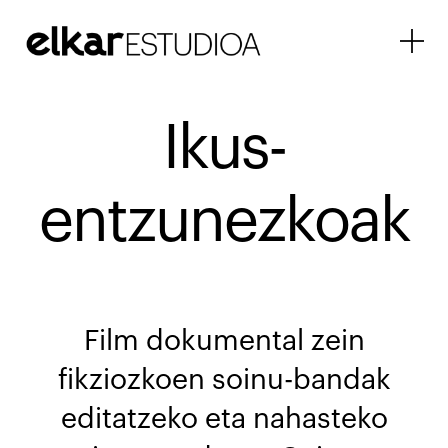
Joan
edukira
Ikus-
entzunezkoak
Film dokumental zein
fikziozkoen soinu-bandak
editatzeko eta nahasteko