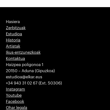
Hasiera
Zerbitzuak
Estudioa
Historia
Artistak
Ikus-entzunezkoak
Kontaktua
Haizpea poligonoa 1
20150 – Aduna (Gipuzkoa)
estudioa@elkar.eus
+34 943 31 02 67 (Ext. 50306)
Instagram
Youtube
Facebook
Ohar legala