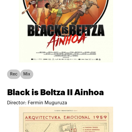
Rec
Mix
Black is Beltza II Ainhoa
Director: Fermin Muguruza