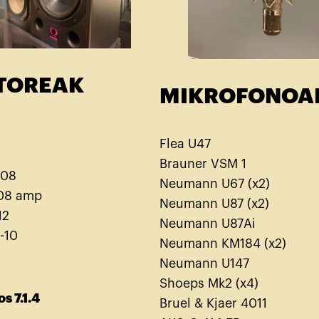
TOREAK
MIKROFONOA
Flea U47
Brauner VSM 1
108
Neumann U67 (x2)
08 amp
Neumann U87 (x2)
12
Neumann U87Ai
-10
Neumann KM184 (x2)
Neumann U147
Shoeps Mk2 (x4)
s 7.1.4
Bruel & Kjaer 4011