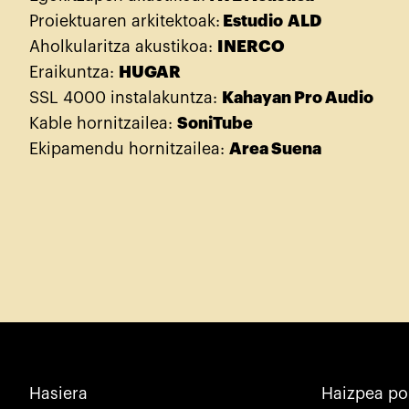
Proiektuaren arkitektoak:
Estudio
ALD
Aholkularitza akustikoa:
INERCO
Eraikuntza:
HUGAR
SSL 4000 instalakuntza:
Kahayan Pro Audio
Kable hornitzailea:
SoniTube
Ekipamendu hornitzailea:
Area Suena
Hasiera
Haizpea po