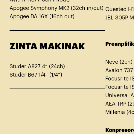
Apogee Symphony MK2 (32ch in/out)
Quested H1
Apogee DA 16X (16ch out)
JBL 305P M
Preanplifi
ZINTA MAKINAK
Neve (2ch)
Studer A827 4” (24ch)
Avalon 737
Studer B67 1/4” (1/4”)
Focusrite 
Focusrite 
Universal 
AEA TRP (2
Millenia (4
Konpresor