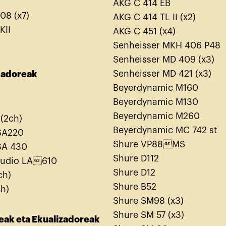
AKG C 414 EB
08 (x7)
AKG C 414 TL II (x2)
KII
AKG C 451 (x4)
Senheisser MKH 406 P48
Senheisser MD 409 (x3)
Senheisser MD 421 (x3)
kadoreak
Beyerdynamic M160
Beyerdynamic M130
Beyerdynamic M260
 (2ch)
Beyerdynamic MC 742 st
ISA220
Shure VP88MS
ISA 430
Shure D112
Audio LA610
Shure D12
ch)
Shure B52
ch)
Shure SM98 (x3)
Shure SM 57 (x3)
eak
eta
Ekualizadoreak