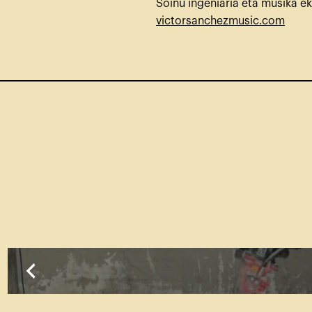
Soinu ingeniaria eta musika ek
victorsanchezmusic.com