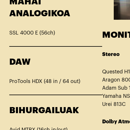
MAHAI
ANALOGIKOA
SSL 4000 E (56ch)
MONI
Stereo
DAW
Quested H
Aragon 80
ProTools HDX (48 in / 64 out)
Adam Sub 
Yamaha NS
Urei 813C
BIHURGAILUAK
Dolby Atmo
Avid MTRX (16ch in/out)