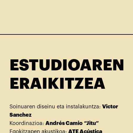
ESTUDIOAREN
ERAIKITZEA
Soinuaren diseinu eta instalakuntza:
Victor
Sanchez
Koordinazioa:
Andrés Camio
“Jitu”
Egokitzapen akustikoa:
ATE Acústica