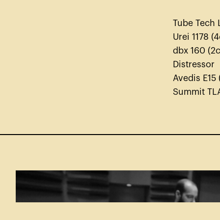
Tube Tech 
Urei 1178 (
dbx 160 (2
Distressor
Avedis E15 
Summit TL