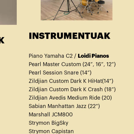
INSTRUMENTUAK
K
Piano Yamaha C2 /
Loidi Pianos
Pearl Master Custom (24”, 16”, 12”)
Pearl Session Snare (14”)
Zildjian Custom Dark K HiHat(14”)
Zildjian Custom Dark K Crash (18”)
Zildjian Avedis Medium Ride (20)
Sabian Manhattan Jazz (22”)
Marshall JCM800
Strymon BigSky
Strymon Capistan