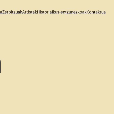
oa
Zerbitzuak
Artistak
Historia
Ikus-entzunezkoak
Kontaktua
a