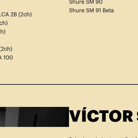
Shure SM 90
Shure SM 91 Beta
LCA 2B (2ch)
4ch)
ch)
(2ch)
A 100
VÍCTOR