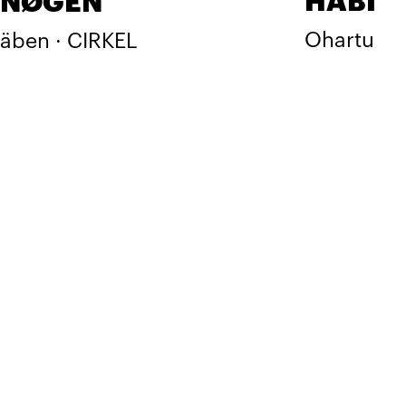
HABI
NØGEN
Ohartu
äben · CIRKEL